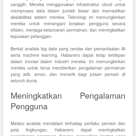
canggih. Mereka menggunakan infrastruktur cloud untuk
memproses data dalam jumlah besar dan memastikan
skalabilitas sistem mereka. Teknologi ini memungkinkan
mereka untuk menangani lonjakan pengguna secara
efisien, menjaga kelancaran permainan, dan meningkatkan
kepuasan pelanggan.
Berkat analisis big data yang cerdas dan pemanfaatan AI
serta machine learning, Habanero dapat tetap terdepan
dalam inovasi dalam industri mereka. Ini memungkinkan
mereka untuk terus memberikan pengalaman permainan
yang adil, aman, dan menarik bagi jutaan pemain di
seluruh dunia.
Meningkatkan Pengalaman
Pengguna
Melalui analisis mendalam terhadap perilaku pemain dan
pola lingkungan, Habanero dapat meningkatkan
pengalaman pengguna dengan menyajikan konten yang