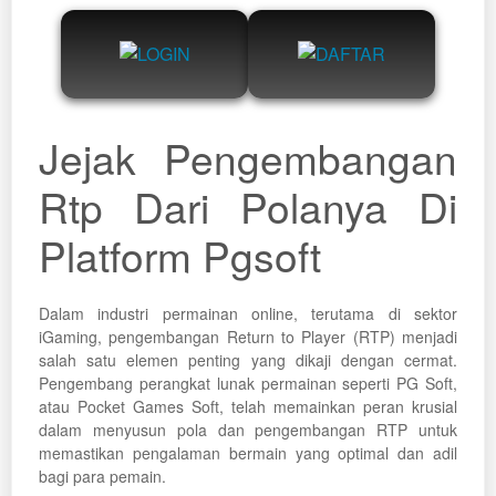
Jejak Pengembangan
Rtp Dari Polanya Di
Platform Pgsoft
Dalam industri permainan online, terutama di sektor
iGaming, pengembangan Return to Player (RTP) menjadi
salah satu elemen penting yang dikaji dengan cermat.
Pengembang perangkat lunak permainan seperti PG Soft,
atau Pocket Games Soft, telah memainkan peran krusial
dalam menyusun pola dan pengembangan RTP untuk
memastikan pengalaman bermain yang optimal dan adil
bagi para pemain.