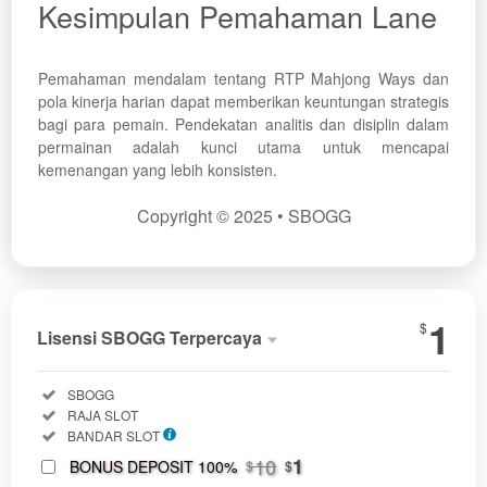
Kesimpulan Pemahaman Lane
Pemahaman mendalam tentang RTP Mahjong Ways dan
pola kinerja harian dapat memberikan keuntungan strategis
bagi para pemain. Pendekatan analitis dan disiplin dalam
permainan adalah kunci utama untuk mencapai
kemenangan yang lebih konsisten.
Copyright © 2025 • SBOGG
Show More
1
$
Lisensi SBOGG Terpercaya
Lisensi
Included:
SBOGG
SBOGG
Included:
RAJA SLOT
Terpercaya
Included:
BANDAR SLOT
SELECTED
1
10
1
BONUS DEPOSIT 100%
$
$
$