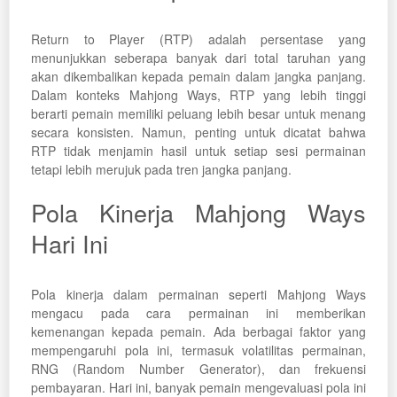
Return to Player (RTP) adalah persentase yang
menunjukkan seberapa banyak dari total taruhan yang
akan dikembalikan kepada pemain dalam jangka panjang.
Dalam konteks Mahjong Ways, RTP yang lebih tinggi
berarti pemain memiliki peluang lebih besar untuk menang
secara konsisten. Namun, penting untuk dicatat bahwa
RTP tidak menjamin hasil untuk setiap sesi permainan
tetapi lebih merujuk pada tren jangka panjang.
Pola Kinerja Mahjong Ways
Hari Ini
Pola kinerja dalam permainan seperti Mahjong Ways
mengacu pada cara permainan ini memberikan
kemenangan kepada pemain. Ada berbagai faktor yang
mempengaruhi pola ini, termasuk volatilitas permainan,
RNG (Random Number Generator), dan frekuensi
pembayaran. Hari ini, banyak pemain mengevaluasi pola ini