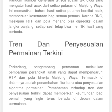
mengatur hasil acak dari setiap putaran di Mahjong Ways.
Ini memastikan bahwa hasil setiap putaran bersifat acak,
memberikan kesetaraan bagi semua pemain. Karena RNG,
meskipun RTP dan pola menang bisa diprediksi dalam
jangka panjang, setiap sesi tetap bisa memiliki hasil yang
berbeda.
Tren Dan Penyesuaian
Permainan Terkini
Terkadang, pengembang permainan melakukan
pembaruan perangkat lunak yang dapat mempengaruhi
RTP dan pola kinerja Mahjong Ways. Termasuk di
dalamnya adalah penambahan fitur baru atau penyesuaian
algoritma permainan. Pemahaman terhadap tren dan
penyesuaian terkini dapat memberikan keuntungan bagi
pemain yang ingin terus berada di depan dalam
permainan.