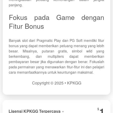
panjang.
Fokus pada Game dengan
Fitur Bonus
Banyak slot dari Pragmatic Play dan PG Soft memiliki fitur
bonus yang dapat memberikan peluang menang yang lebih
besar. Misalnya, putaran gratis, simbol wild yang
berkembang, dan multipliers dapat memberikan
pembayaran besar jika digunakan dengan benar. Fokuslah
pada permainan yang menawarkan fitur-fitur ini dan pelajari
cara memanfaatkannya untuk keuntungan maksimal.
Copyright © 2025 • KPKGG
Show More
1
$
Lisensi KPKGG Terpercaya