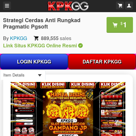
Strategi Cerdas Anti Rungkad
1
$
Pragmatic Pgsoft
By
KPKGG
889,555
sales
Link Situs KPKGG Online Resmi
LOGIN KPKGG
DAFTAR KPKGG
Item Details