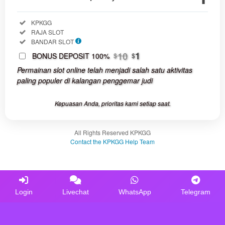
Lisensi
Included:
KPKGG
KPKGG
Included:
RAJA SLOT
Terpercaya
Included:
BANDAR SLOT
SELECTED
1
10
1
BONUS DEPOSIT 100%
$
$
$
Permainan slot online telah menjadi salah satu aktivitas
Use, by
paling populer di kalangan penggemar judi
you or
one
client, in
Kepuasan Anda, prioritas kami setiap saat.
a single
end
All Rights Reserved KPKGG
product
Contact the KPKGG Help Team
which
end
users
are not
charged
Login
Livechat
WhatsApp
Telegram
for. The
total
Tell us what you think!
price
Lisensi