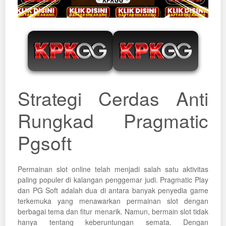
Strategi Cerdas Anti
Rungkad Pragmatic
Pgsoft
Permainan slot online telah menjadi salah satu aktivitas
paling populer di kalangan penggemar judi. Pragmatic Play
dan PG Soft adalah dua di antara banyak penyedia game
terkemuka yang menawarkan permainan slot dengan
berbagai tema dan fitur menarik. Namun, bermain slot tidak
hanya tentang keberuntungan semata. Dengan