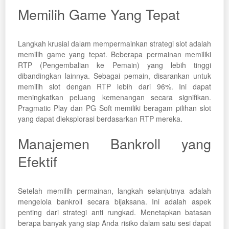
Memilih Game Yang Tepat
Langkah krusial dalam mempermainkan strategi slot adalah
memilih game yang tepat. Beberapa permainan memiliki
RTP (Pengembalian ke Pemain) yang lebih tinggi
dibandingkan lainnya. Sebagai pemain, disarankan untuk
memilih slot dengan RTP lebih dari 96%. Ini dapat
meningkatkan peluang kemenangan secara signifikan.
Pragmatic Play dan PG Soft memiliki beragam pilihan slot
yang dapat dieksplorasi berdasarkan RTP mereka.
Manajemen Bankroll yang
Efektif
Setelah memilih permainan, langkah selanjutnya adalah
mengelola bankroll secara bijaksana. Ini adalah aspek
penting dari strategi anti rungkad. Menetapkan batasan
berapa banyak yang siap Anda risiko dalam satu sesi dapat