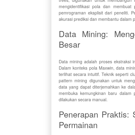
mengidentifikasi pola dan membuat p
pemrograman eksplisit dari peneliti.
akurasi prediksi dan membantu dalam p
Data Mining: Mengg
Besar
Data mining adalah proses ekstraksi i
Dalam konteks pola Maxwin, data mini
terlihat secara intuitif. Teknik seperti c
pattern mining digunakan untuk meng
data yang dapat diterjemahkan ke dala
membuka kemungkinan baru dalam pe
dilakukan secara manual.
Penerapan Praktis: 
Permainan