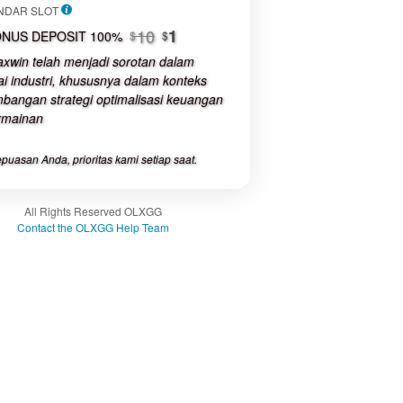
by you or one client, in a single end
luded:
NDAR SLOT
uct which end users
are not
charged for.
10
1
NUS DEPOSIT 100%
$
$
otal price includes the item price and a
 fee.
xwin telah menjadi sorotan dalam
i industri, khususnya dalam konteks
bangan strategi optimalisasi keuangan
rmainan
puasan Anda, prioritas kami setiap saat.
All Rights Reserved OLXGG
Contact the OLXGG Help Team