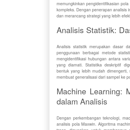
memungkinkan pengidentifikasian pola 
kompleks. Dengan penerapan analisis ini
dan merancang strategi yang lebih efekt
Analisis Statistik:
Analisis statistik merupakan dasar d
penggunaan berbagai metode statistik
mengidentifikasi hubungan antara varia
yang diamati. Statistika deskriptif
bentuk yang lebih mudah dimengerti, s
membuat generalisasi dari sampel ke po
Machine Learning: 
dalam Analisis
Dengan perkembangan teknologi, machi
analisis pola Maxwin. Algoritma machin
trees, digunakan untuk membangun m