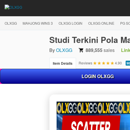
OLXGG
MAHJONG WINS 3
OLXGG LOGIN
OLXGG ONLINE
PG S
Studi Terkini Pola 
By
OLXGG
889,555
sales
Lin
4.90
Reviews
4.90
Item Details
90
stars
LOGIN OLXGG