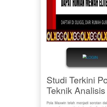
Studi Terkini 
Teknik Analisis
Pola Maxwin telah menjadi sorotan da