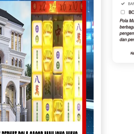
Use, 
Inc
BA
prod
BO
The t
buyer
Pola Ma
berbaga
pengem
View
dan pe
license
details
Ke