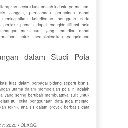
iterapkan secara luas adalah industri permainan.
sis canggih, perusahaan permainan dapat
eningkatkan keterlibatan pengguna serta
s perilaku pemain dapat mengidentifikasi pola
menangan maksimum, yang kemudian dapat
permainan untuk memaksimalkan pengalaman
tangan dalam Studi Pola
asi luas dalam berbagai bidang seperti bisnis,
angan utama dalam mempelajari pola ini adalah
ta yang sering berubah membuatnya sulit untuk
lain itu, etika penggunaan data juga menjadi
an teknik analisis dalam proyek berbasis data
t © 2025 • OLXGG