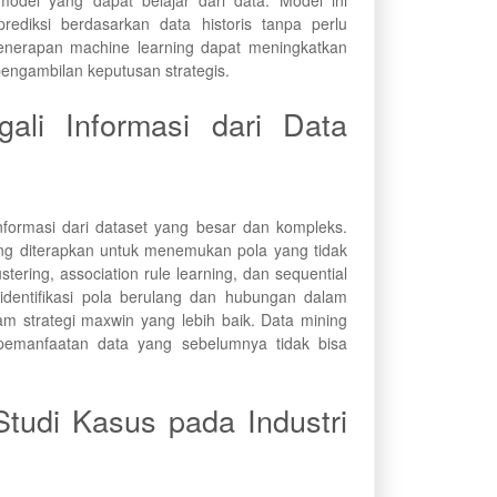
rediksi berdasarkan data historis tanpa perlu
 Penerapan machine learning dapat meningkatkan
engambilan keputusan strategis.
ali Informasi dari Data
nformasi dari dataset yang besar dan kompleks.
ng diterapkan untuk menemukan pola yang tidak
lustering, association rule learning, dan sequential
identifikasi pola berulang dan hubungan dalam
m strategi maxwin yang lebih baik. Data mining
manfaatan data yang sebelumnya tidak bisa
Studi Kasus pada Industri